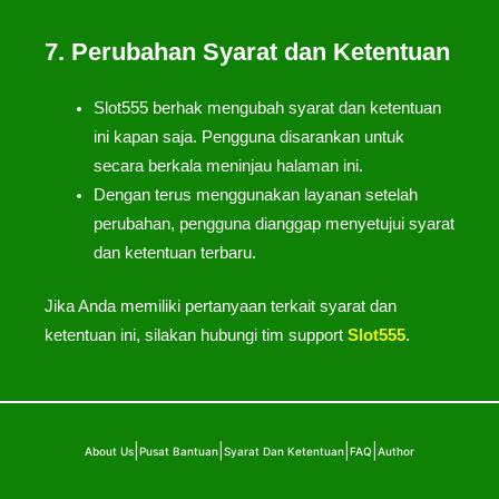
7. Perubahan Syarat dan Ketentuan
Slot555 berhak mengubah syarat dan ketentuan
ini kapan saja. Pengguna disarankan untuk
secara berkala meninjau halaman ini.
Dengan terus menggunakan layanan setelah
perubahan, pengguna dianggap menyetujui syarat
dan ketentuan terbaru.
Jika Anda memiliki pertanyaan terkait syarat dan
ketentuan ini, silakan hubungi tim support
Slot555
.
|
|
|
|
About Us
Pusat Bantuan
Syarat Dan Ketentuan
FAQ
Author