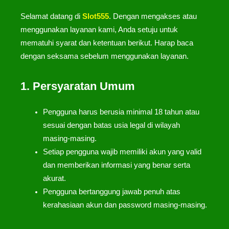
Selamat datang di
Slot555
. Dengan mengakses atau
menggunakan layanan kami, Anda setuju untuk
mematuhi syarat dan ketentuan berikut. Harap baca
dengan seksama sebelum menggunakan layanan.
1. Persyaratan Umum
Pengguna harus berusia minimal 18 tahun atau
sesuai dengan batas usia legal di wilayah
masing-masing.
Setiap pengguna wajib memiliki akun yang valid
dan memberikan informasi yang benar serta
akurat.
Pengguna bertanggung jawab penuh atas
kerahasiaan akun dan password masing-masing.